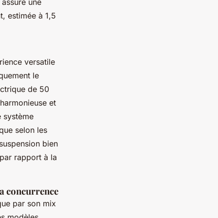
e assure une
t, estimée à 1,5
ience versatile
iquement le
ectrique de 50
 harmonieuse et
e système
que selon les
suspension bien
par rapport à la
la concurrence
que par son mix
des modèles