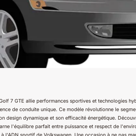
 : la sportive
olf 7 GTE allie performances sportives et technologies hy
rience de conduite unique. Ce modèle révolutionne le segme
!
on design dynamique et son efficacité énergétique. Déco
carne l'équilibre parfait entre puissance et respect de l'envi
le à l'ADN sportif de Volkswagen. Une occasion à ne pas ma