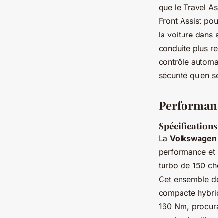
que le
Travel As
Front Assist
pour
la voiture dans 
conduite plus r
contrôle automat
sécurité qu’en s
Performance
Spécifications
La
Volkswagen 
performance et e
turbo de 150 ch
Cet ensemble d
compacte hybrid
160 Nm, procura