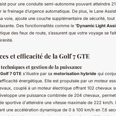
sist
pour une conduite semi-autonome pouvant atteindre 210
 le freinage d’urgence automatique. De plus, le
Lane Assist
sa voie, ajoute une couche supplémentaire de sécurité, tout
elaxante. Des fonctionnalités comme le
'Dynamic Light Assi
ique des feux de route, s’assurent que votre voyage se fait
érénité.
s et efficacité de la Golf 7 GTE
 techniques et gestion de la puissance
Golf 7 GTE
s'illustre par sa
motorisation hybride
qui conj
fficacité énergétique. Elle est propulsée par un moteur esse
evaux, couplé à un moteur électrique offrant 102 chevaux s
éveloppe une puissance combinée de 204 chevaux, permett
e sportive d'atteindre une vitesse maximale de 222 km/h. L
nt une accélération dynamique de 0 à 100 km/h en 7,6 sec