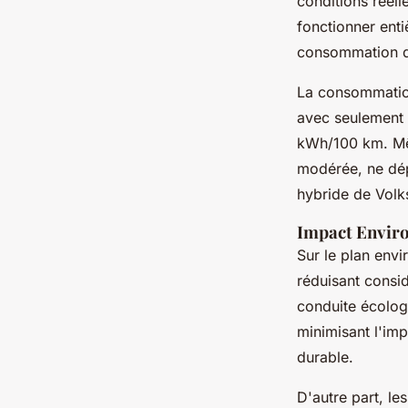
conditions réell
fonctionner enti
consommation d
La consommation
avec seulement 
kWh/100 km. Mêm
modérée, ne dép
hybride de Vol
Impact Envir
Sur le plan env
réduisant consi
conduite écolog
minimisant l'imp
durable.
D'autre part, les