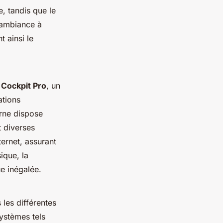
, tandis que le
d'ambiance à
 ainsi le
l Cockpit Pro
, un
ations
rne dispose
t diverses
ternet, assurant
ique, la
e inégalée.
 les différentes
ystèmes tels