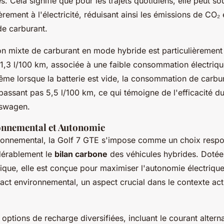
es. Cela signifie que pour les trajets quotidiens, elle peut so
èrement à l'électricité, réduisant ainsi les émissions de CO₂ 
e carburant.
 mixte de carburant en mode hybride est particulièremen
1,3 l/100 km, associée à une faible consommation électriqu
e lorsque la batterie est vide, la consommation de carbur
assant pas 5,5 l/100 km, ce qui témoigne de l'efficacité d
kswagen.
onnemental et Autonomie
ironnemental, la Golf 7 GTE s'impose comme un choix respo
dérablement le
bilan carbone
des véhicules hybrides. Doté
ique, elle est conçue pour maximiser l'autonomie électrique
act environnemental, un aspect crucial dans le contexte act
 options de recharge diversifiées, incluant le courant alterna