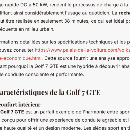
ge rapide DC à 50 kW, rendent le processus de charge à la f
fiant ainsi considérablement l'usage au quotidien. La
rech
eut être réalisée en seulement 38 minutes, ce qui est idéal p
équents en milieu urbain.
rmations détaillées sur les spécifications techniques et les p
ouvez consulter
https://www.palais-de-la-voiture.com/volk
ve-economique.html
. Cette source fournit une analyse appr
nant pourquoi la Golf 7 GTE est une hybride à découvrir ab
de conduite consciente et performante.
aractéristiques de la Golf 7 GTE
confort intérieur
Golf 7 GTE
est un parfait exemple de l'harmonie entre sporti
t conçu pour offrir une expérience de conduite agréable et 
e haute qualité et un design moderne. Les sièges sport en t