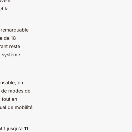
uvent
et la
t remarquable
e de 18
ant reste
u système
nsable, en
e de modes de
 tout en
uel de mobilité
tif jusqu'à 11