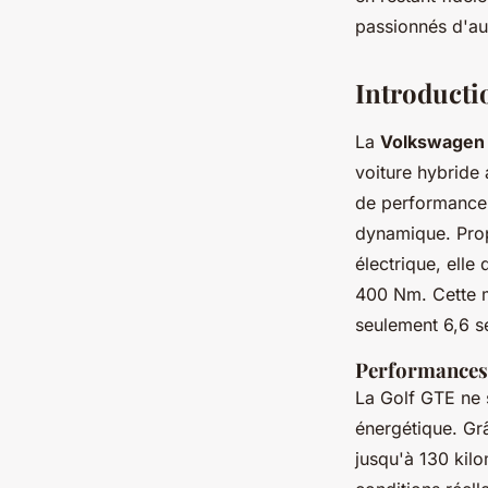
Sandro
•
30 octobre 2024
•
6 min de lecture
passionnés d'au
Introducti
La
Volkswagen 
voiture hybride
de performance 
dynamique. Prop
électrique, elle
400 Nm. Cette m
seulement 6,6 sec
Performances 
La Golf GTE ne 
énergétique
. Gr
jusqu'à 130 kilo