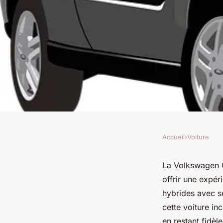
Accueil
›
Voiture
VOITURE
Volkswagen golf 7 gte
La Volkswagen G
offrir une expé
hybride à découvrir 
hybrides avec s
cette voiture in
en restant fidè