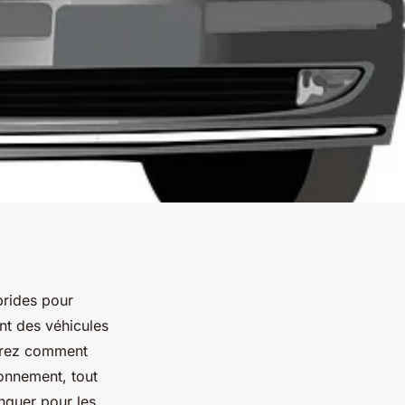
brides pour
nt des véhicules
uvrez comment
ronnement, tout
nquer pour les