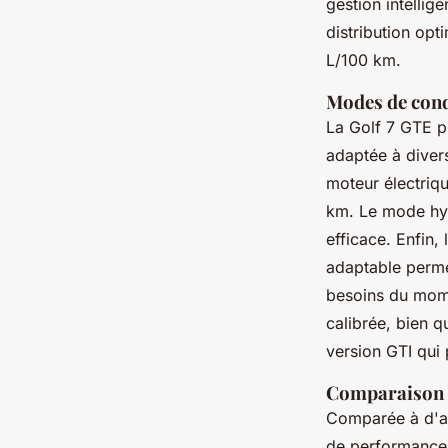
gestion intellig
distribution opt
L/100 km.
Modes de cond
La Golf 7 GTE p
adaptée à divers
moteur électriqu
km. Le mode hyb
efficace. Enfin
adaptable perme
besoins du mom
calibrée, bien q
version GTI qui
Comparaison a
Comparée à d'a
de performance 