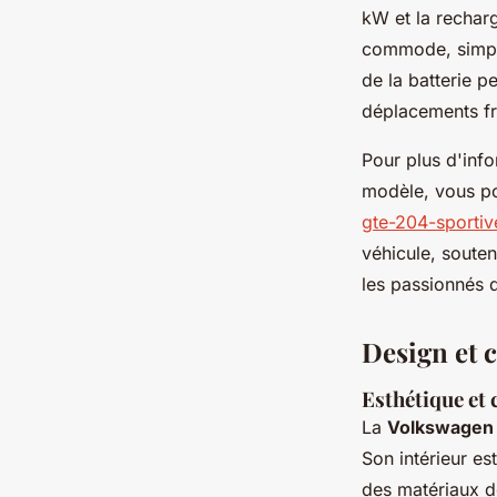
kW et la rechar
commode, simpli
de la batterie p
déplacements fr
Pour plus d'info
modèle, vous p
gte-204-sporti
véhicule, soute
les passionnés 
Design et c
Esthétique et 
La
Volkswagen 
Son intérieur es
des matériaux d