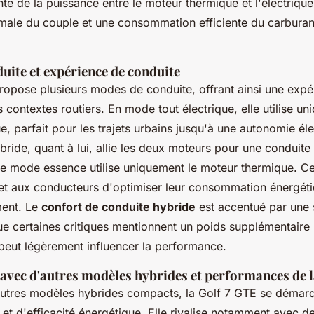
ente de la puissance entre le moteur thermique et l'électriqu
imale du couple et une consommation efficiente du carburan
uite et expérience de conduite
ropose plusieurs modes de conduite, offrant ainsi une expér
 contextes routiers. En mode tout électrique, elle utilise un
e, parfait pour les trajets urbains jusqu'à une autonomie él
ride, quant à lui, allie les deux moteurs pour une conduite
, le mode essence utilise uniquement le moteur thermique. C
t aux conducteurs d'optimiser leur consommation énergéti
ent. Le
confort de conduite hybride
est accentué par une 
ue certaines critiques mentionnent un poids supplémentaire 
 peut légèrement influencer la performance.
vec d'autres modèles hybrides et performances de 
utres modèles hybrides compacts, la Golf 7 GTE se démar
et d'efficacité énergétique. Elle rivalise notamment avec 