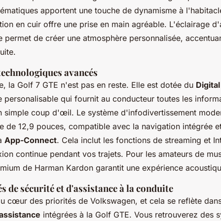
ématiques apportent une touche de dynamisme à l'habitacle
tion en cuir offre une prise en main agréable. L'éclairage 
le permet de créer une atmosphère personnalisée, accentuant
uite.
technologiques avancés
, la Golf 7 GTE n'est pas en reste. Elle est dotée du
Digita
 personalisable qui fournit au conducteur toutes les inform
n simple coup d'œil. Le système d'infodivertissement mode
le de 12,9 pouces, compatible avec la navigation intégrée e
ia
App-Connect
. Cela inclut les fonctions de streaming et In
xion continue pendant vos trajets. Pour les amateurs de mus
remium de
Harman Kardon
garantit une expérience acoustiqu
s de sécurité et d'assistance à la conduite
au cœur des priorités de Volkswagen, et cela se reflète dans
’assistance
intégrées à la Golf GTE. Vous retrouverez des s