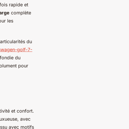
ois rapide et
arge
complète
our les
articularités du
swagen-golf-7-
ofondie du
solument pour
vité et confort.
luxueuse, avec
issu avec motifs