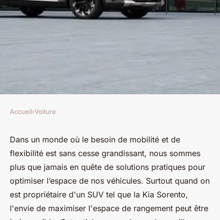
Accueil
›
Voiture
VOITURE
Quels sont les meilleurs
Dans un monde où le besoin de
mobilité et de
flexibilité
est sans cesse grandissant, nous sommes
accessoires pour optimiser
plus que jamais en quête de solutions pratiques pour
l'espace de rangement dans un
optimiser l’espace de nos véhicules. Surtout quand on
SUV comme la Kia Sorento?
est propriétaire d'un SUV tel que la Kia Sorento,
l'envie de maximiser l'espace de rangement peut être
Sandro
•
28 mai 2024
•
6 min de lecture