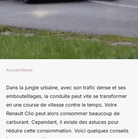
Accueil
›
News
NEWS
Quels sont les conseils pour
Dans la jungle urbaine, avec son trafic dense et ses
embouteillages, la conduite peut vite se transformer
optimiser la consommation de
en une course de vitesse contre le temps. Votre
carburant d'une Renault Clio
Renault Clio peut alors consommer beaucoup de
en milieu urbain?
carburant. Cependant, il existe des astuces pour
réduire cette consommation. Voici quelques conseils
Sandro
•
28 mai 2024
•
5 min de lecture