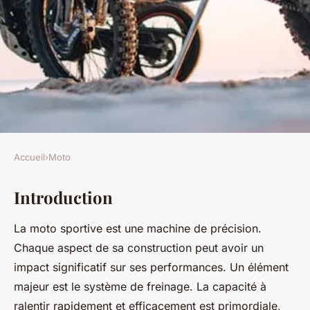
Accueil
›
Moto
MOTO
Introduction
Quels sont les avantages de
l'utilisation de freins
La moto sportive est une machine de précision.
monoblocs sur une moto
Chaque aspect de sa construction peut avoir un
sportive ?
impact significatif sur ses performances. Un élément
majeur est le système de freinage. La capacité à
Sandro
•
28 mai 2024
•
5 min de lecture
ralentir rapidement et efficacement est primordiale,