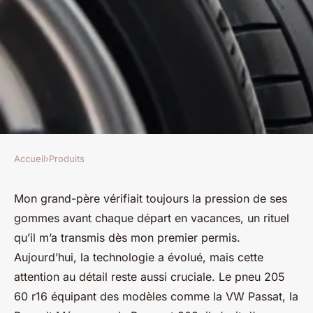
Accueil
›
Produits
PRODUITS
Top 5 pneus 205 60 r16 idéaux
Mon grand-père vérifiait toujours la pression de ses
gommes avant chaque départ en vacances, un rituel
pour équiper votre voiture
qu’il m’a transmis dès mon premier permis.
Aujourd’hui, la technologie a évolué, mais cette
Quentin
•
26/03/2026 08:14
•
9 min de lecture
attention au détail reste aussi cruciale. Le pneu 205
60 r16 équipant des modèles comme la VW Passat, la