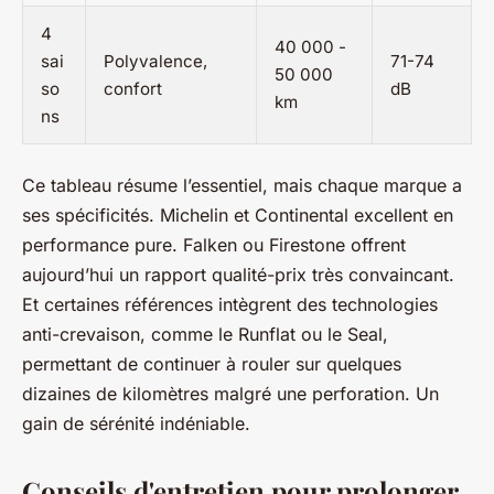
4
40 000 -
sai
Polyvalence,
71-74
50 000
so
confort
dB
km
ns
Ce tableau résume l’essentiel, mais chaque marque a
ses spécificités. Michelin et Continental excellent en
performance pure. Falken ou Firestone offrent
aujourd’hui un rapport qualité-prix très convaincant.
Et certaines références intègrent des technologies
anti-crevaison, comme le Runflat ou le Seal,
permettant de continuer à rouler sur quelques
dizaines de kilomètres malgré une perforation. Un
gain de sérénité indéniable.
Conseils d'entretien pour prolonger