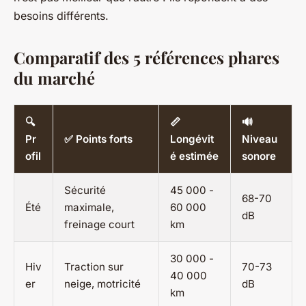
besoins différents.
Comparatif des 5 références phares
du marché
🔍
📏
🔊
Pr
✅ Points forts
Longévit
Niveau
ofil
é estimée
sonore
Sécurité
45 000 -
68-70
Été
maximale,
60 000
dB
freinage court
km
30 000 -
Hiv
Traction sur
70-73
40 000
er
neige, motricité
dB
km