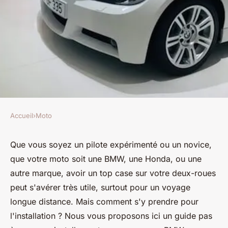
Accueil
›
Moto
MOTO
Comment installer un top case
Que vous soyez un pilote expérimenté ou un novice,
que votre moto soit une BMW, une Honda, ou une
sur une BMW K1600GT pour
autre marque, avoir un top case sur votre deux-roues
un voyage longue distance ?
peut s'avérer très utile, surtout pour un voyage
longue distance. Mais comment s'y prendre pour
Sandro
•
28 mai 2024
•
6 min de lecture
l'installation ? Nous vous proposons ici un guide pas